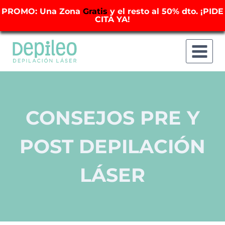
PROMO: Una Zona
Gratis
y el resto al 50% dto. ¡PIDE
CITA YA!
Saltar
al
contenido
CONSEJOS PRE Y
POST DEPILACIÓN
LÁSER