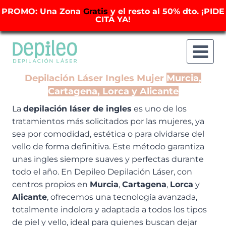
PROMO: Una Zona
Gratis
y el resto al 50% dto. ¡PIDE
CITA YA!
Saltar
al
contenido
Depilación Láser Ingles Mujer
Murcia,
Cartagena, Lorca y Alicante
La
depilación láser de ingles
es uno de los
tratamientos más solicitados por las mujeres, ya
sea por comodidad, estética o para olvidarse del
vello de forma definitiva. Este método garantiza
unas ingles siempre suaves y perfectas durante
todo el año. En Depileo Depilación Láser, con
centros propios en
Murcia
,
Cartagena
,
Lorca
y
Alicante
, ofrecemos una tecnología avanzada,
totalmente indolora y adaptada a todos los tipos
de piel y vello, ideal para quienes buscan dejar